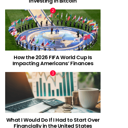
Investing in Bitcoin
How the 2026 FIFA World Cup Is
Impacting Americans’ Finances
What I Would Do If I Had to Start Over
Financially in the United States