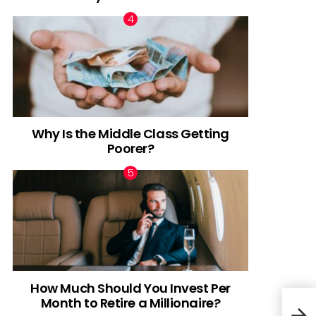
Why Is the Middle Class Getting
Poorer?
How Much Should You Invest Per
Month to Retire a Millionaire?
Por 