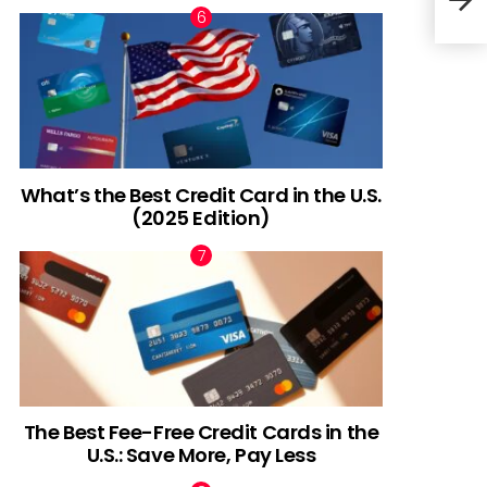
ent
What’s the Best Credit Card in the U.S.
(2025 Edition)
The Best Fee-Free Credit Cards in the
U.S.: Save More, Pay Less