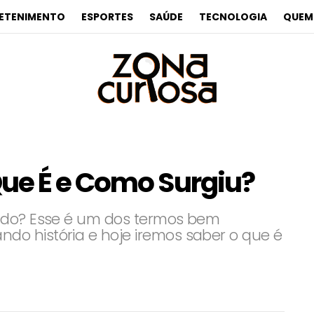
ETENIMENTO
ESPORTES
SAÚDE
TECNOLOGIA
QUEM
ue É e Como Surgiu?
tado? Esse é um dos termos bem
o história e hoje iremos saber o que é