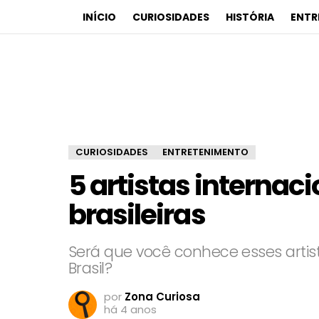
INÍCIO
CURIOSIDADES
HISTÓRIA
ENTR
CURIOSIDADES
ENTRETENIMENTO
5 artistas internac
brasileiras
Será que você conhece esses artist
Brasil?
por
Zona Curiosa
há 4 anos