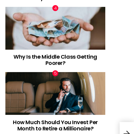
Why Is the Middle Class Getting
Poorer?
How Much Should You Invest Per
Month to Retire a Millionaire?
5 cu