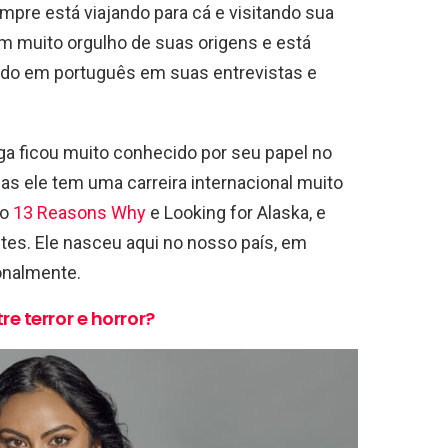
empre está viajando para cá e visitando sua
tem muito orgulho de suas origens e está
ando em português em suas entrevistas e
 ficou muito conhecido por seu papel no
 mas ele tem uma carreira internacional muito
mo
13 Reasons Why
e Looking for Alaska, e
es. Ele nasceu aqui no nosso país, em
ionalmente.
re terror e horror?