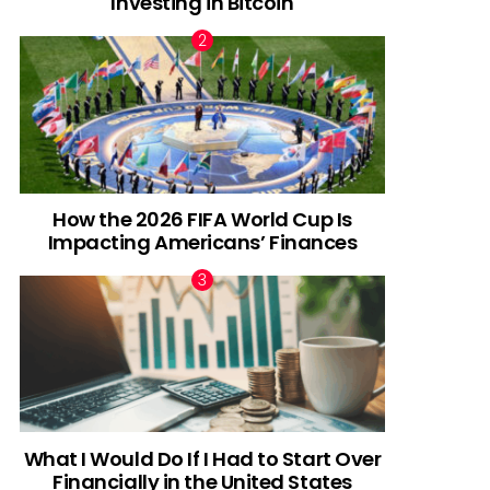
Investing in Bitcoin
How the 2026 FIFA World Cup Is
Impacting Americans’ Finances
What I Would Do If I Had to Start Over
Financially in the United States