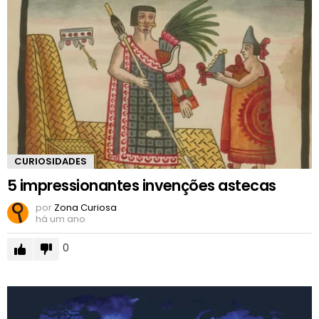
CURIOSIDADES
5 impressionantes invenções astecas
por
Zona Curiosa
há um ano
0