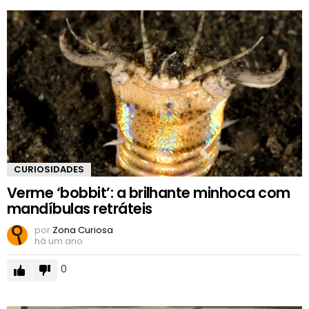
CURIOSIDADES
Verme ‘bobbit’: a brilhante minhoca com
mandíbulas retráteis
por
Zona Curiosa
há um ano
0