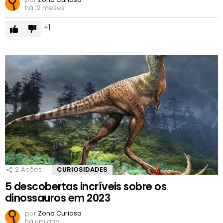
há 12 meses
1
2
Ações
CURIOSIDADES
5 descobertas incríveis sobre os
dinossauros em 2023
por
Zona Curiosa
há um ano