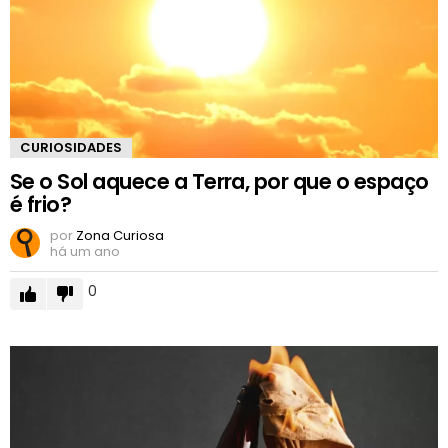
CURIOSIDADES
Se o Sol aquece a Terra, por que o espaço
é frio?
por
Zona Curiosa
há um ano
0