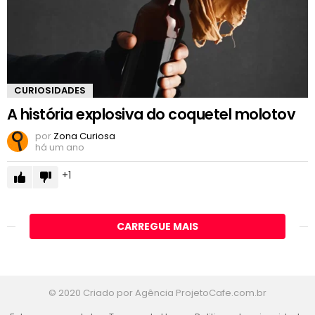
CURIOSIDADES
A história explosiva do coquetel molotov
por
Zona Curiosa
há um ano
1
CARREGUE MAIS
© 2020 Criado por Agência ProjetoCafe.com.br