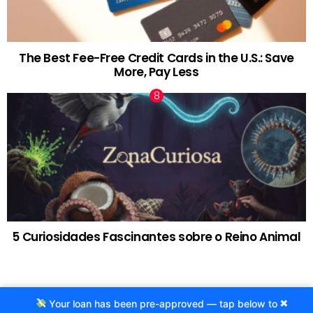
The Best Fee-Free Credit Cards in the U.S.: Save
More, Pay Less
5 Curiosidades Fascinantes sobre o Reino Animal
×
Your loan has been pre-approved — tap below to
© 2020 Criado por Agência ProjetoCafe.com.br