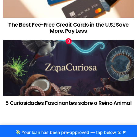
The Best Fee-Free Credit Cards in the U.S.: Save
More, Pay Less
5 Curiosidades Fascinantes sobre o Reino Animal
×
Your loan has been pre-approved — tap below to
© 2020 Criado por Agência ProjetoCafe.com.br