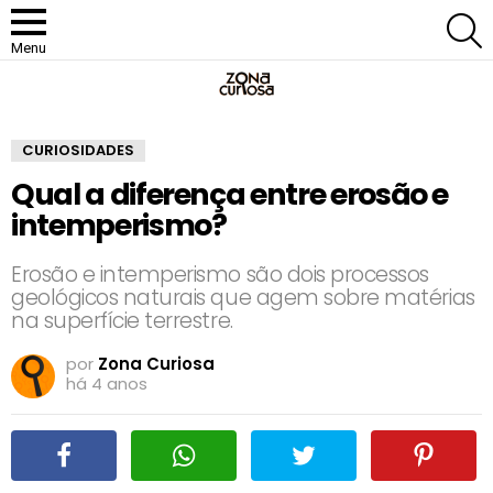
P
Menu
CURIOSIDADES
Qual a diferença entre erosão e
intemperismo?
Erosão e intemperismo são dois processos
geológicos naturais que agem sobre matérias
na superfície terrestre.
por
Zona Curiosa
há 4 anos