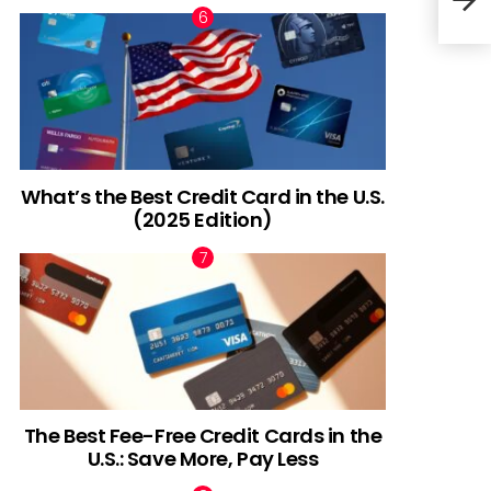
Gré
What’s the Best Credit Card in the U.S.
(2025 Edition)
The Best Fee-Free Credit Cards in the
U.S.: Save More, Pay Less