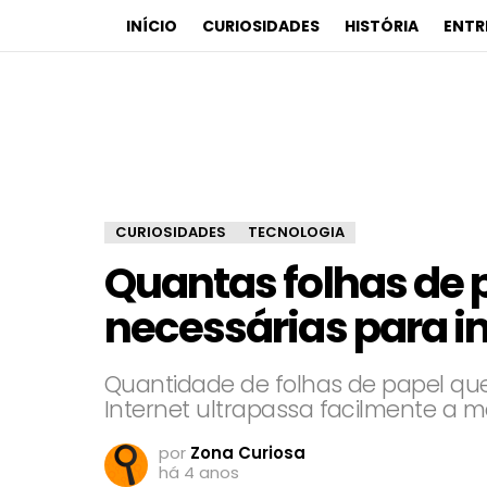
INÍCIO
CURIOSIDADES
HISTÓRIA
ENTR
CURIOSIDADES
TECNOLOGIA
Quantas folhas de 
necessárias para im
Quantidade de folhas de papel que
Internet ultrapassa facilmente a m
por
Zona Curiosa
há 4 anos