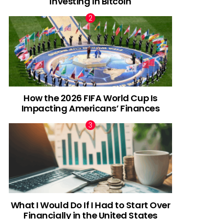
Investing in Bitcoin
How the 2026 FIFA World Cup Is
Impacting Americans’ Finances
What I Would Do If I Had to Start Over
Financially in the United States