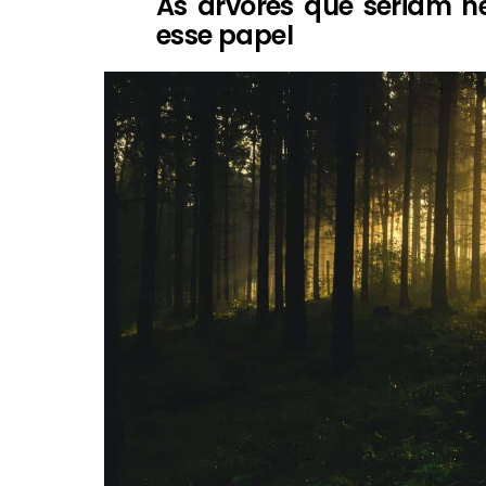
As árvores que seriam n
esse papel