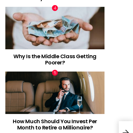
Why Is the Middle Class Getting
Poorer?
How Much Should You Invest Per
Month to Retire a Millionaire?
12 c