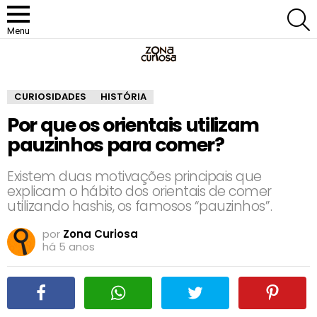
P
Menu
CURIOSIDADES
HISTÓRIA
Por que os orientais utilizam
pauzinhos para comer?
Existem duas motivações principais que
explicam o hábito dos orientais de comer
utilizando hashis, os famosos “pauzinhos”.
por
Zona Curiosa
há 5 anos