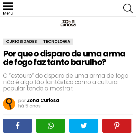
P
Menu
CURIOSIDADES
TECNOLOGIA
Por que o disparo de uma arma
de fogo faz tanto barulho?
O “estouro” do disparo de uma arma de fogo
não é algo tão fantástico como a cultura
popular tende a mostrar.
por
Zona Curiosa
há 5 anos