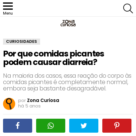
P
Menu
CURIOSIDADES
Por que comidas picantes
podem causar diarreia?
Na maioria dos casos, essa reação do corpo às
comidas picantes é completamente normal,
embora seja bastante desagradável.
por
Zona Curiosa
há 5 anos