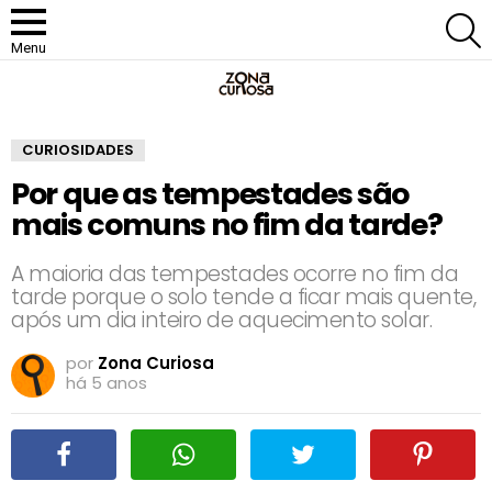
P
Menu
CURIOSIDADES
Por que as tempestades são
mais comuns no fim da tarde?
A maioria das tempestades ocorre no fim da
tarde porque o solo tende a ficar mais quente,
após um dia inteiro de aquecimento solar.
por
Zona Curiosa
há 5 anos