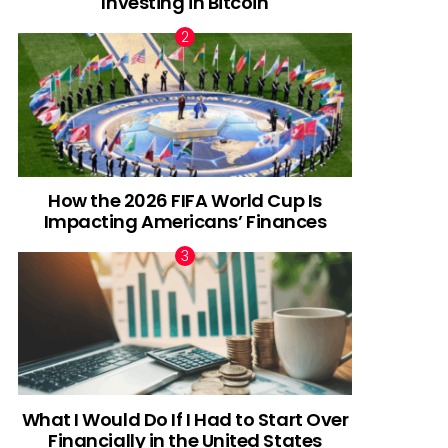
Investing in Bitcoin
How the 2026 FIFA World Cup Is
Impacting Americans’ Finances
What I Would Do If I Had to Start Over
Financially in the United States