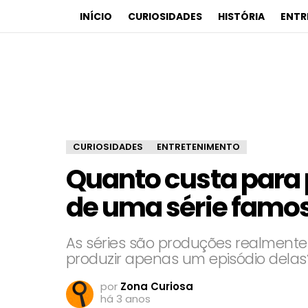
INÍCIO
CURIOSIDADES
HISTÓRIA
ENTR
CURIOSIDADES
ENTRETENIMENTO
Quanto custa para 
de uma série famo
As séries são produções realment
produzir apenas um episódio delas
por
Zona Curiosa
há 3 anos