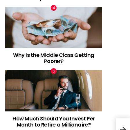
Why Is the Middle Class Getting
Poorer?
How Much Should You Invest Per
Month to Retire a Millionaire?
Por 