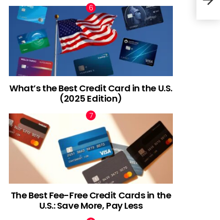
car
What’s the Best Credit Card in the U.S.
(2025 Edition)
The Best Fee-Free Credit Cards in the
U.S.: Save More, Pay Less