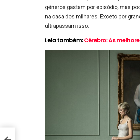
gêneros gastam por episódio, mas pod
na casa dos milhares. Exceto por gra
ultrapassam isso.
Leia também:
Cérebro: As melhore
os