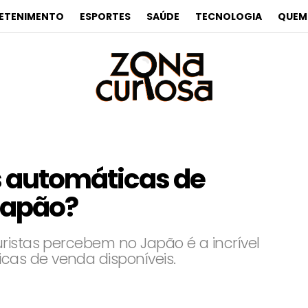
ETENIMENTO
ESPORTES
SAÚDE
TECNOLOGIA
QUEM
 automáticas de
Japão?
ristas percebem no Japão é a incrível
as de venda disponíveis.