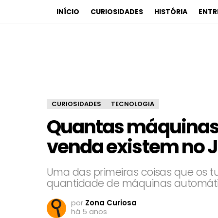
INÍCIO
CURIOSIDADES
HISTÓRIA
ENTR
CURIOSIDADES
TECNOLOGIA
Quantas máquinas
venda existem no 
Uma das primeiras coisas que os tu
quantidade de máquinas automátic
por
Zona Curiosa
há 5 anos