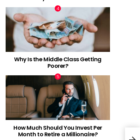
Why Is the Middle Class Getting
Poorer?
How Much Should You Invest Per
Month to Retire a Millionaire?
12 c