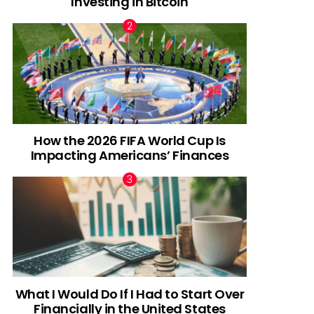
Investing in Bitcoin
How the 2026 FIFA World Cup Is
Impacting Americans’ Finances
What I Would Do If I Had to Start Over
Financially in the United States