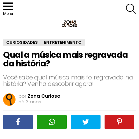
P
Menu
CURIOSIDADES
ENTRETENIMENTO
Qual a música mais regravada
da história?
Você sabe qual música mais foi regravada na
história? Venha descobrir agora!
por
Zona Curiosa
há 3 anos