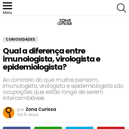
P
Menu
CURIOSIDADES
Qual a diferença entre
imunologista, virologista e
epidemiologista?
Ao contrário do que muitos pensam,
imunologista, virologista e epidemiologista são
ocupações que estão longe de serem
intercambiáveis.
por
Zona Curiosa
há 5 anos