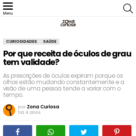
P
Menu
CURIOSIDADES
SAÚDE
Por que receita de óculos de grau
tem validade?
As prescrições de óculos expiram porque os
olhos estão mudando constantemente e a
visão de uma pessoa tende a variar com o
tempo.
por
Zona Curiosa
há 4 anos