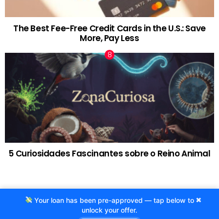
The Best Fee-Free Credit Cards in the U.S.: Save
More, Pay Less
5 Curiosidades Fascinantes sobre o Reino Animal
×
Your loan has been pre-approved — tap below to
© 2020 Criado por Agência ProjetoCafe.com.br
unlock your offer.
Fale com a gente!
Termos de Uso
Politicas de privacidade