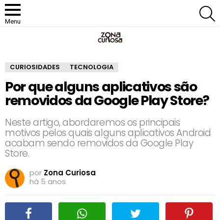
P
Menu
CURIOSIDADES
TECNOLOGIA
Por que alguns aplicativos são
removidos da Google Play Store?
Neste artigo, abordaremos os principais
motivos pelos quais alguns aplicativos Android
acabam sendo removidos da Google Play
Store.
por
Zona Curiosa
há 5 anos