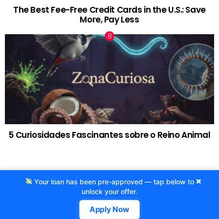
The Best Fee-Free Credit Cards in the U.S.: Save
More, Pay Less
5 Curiosidades Fascinantes sobre o Reino Animal
×
Your loan has been pre-approved — tap below to
© 2020 Criado por Agência ProjetoCafe.com.br
unlock your offer.
Fale com a gente!
Termos de Uso
Politicas de privacidade
Apply Now