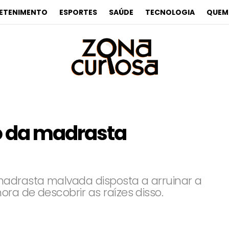
ETENIMENTO
ESPORTES
SAÚDE
TECNOLOGIA
QUEM
o da madrasta
adrasta malvada disposta a arruinar a
ra de descobrir as raízes disso.