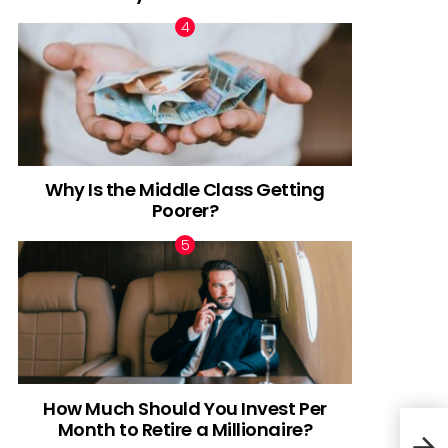
Why Is the Middle Class Getting
Poorer?
How Much Should You Invest Per
Pan
Month to Retire a Millionaire?
Semp