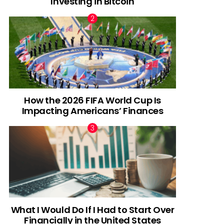
Investing in Bitcoin
How the 2026 FIFA World Cup Is
Impacting Americans’ Finances
What I Would Do If I Had to Start Over
Financially in the United States