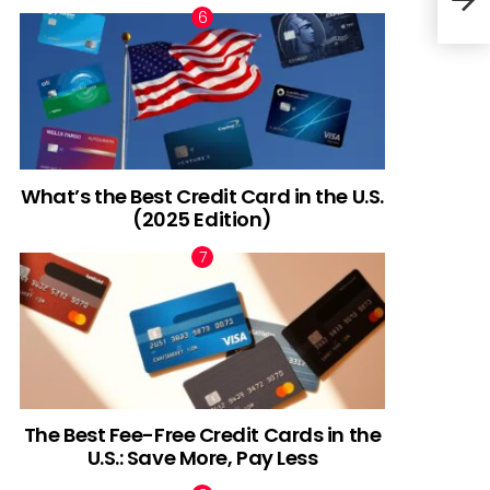
Sabe
What’s the Best Credit Card in the U.S.
(2025 Edition)
The Best Fee-Free Credit Cards in the
U.S.: Save More, Pay Less