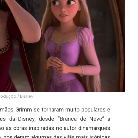
rodução / Disney
irmãos Grimm se tornaram muito populares e
mes da Disney, desde “Branca de Neve” a
mo as obras inspiradas no autor dinamarquês
, nos deram algumas das vilãs mais icônicas