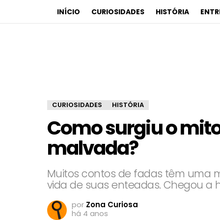
INÍCIO
CURIOSIDADES
HISTÓRIA
ENTR
CURIOSIDADES
HISTÓRIA
Como surgiu o mit
malvada?
Muitos contos de fadas têm uma m
vida de suas enteadas. Chegou a ho
por
Zona Curiosa
há 4 anos