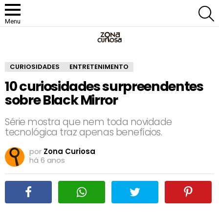
P
Menu
CURIOSIDADES
ENTRETENIMENTO
10 curiosidades surpreendentes
sobre Black Mirror
Série mostra que nem toda novidade
tecnológica traz apenas benefícios.
por
Zona Curiosa
há 6 anos