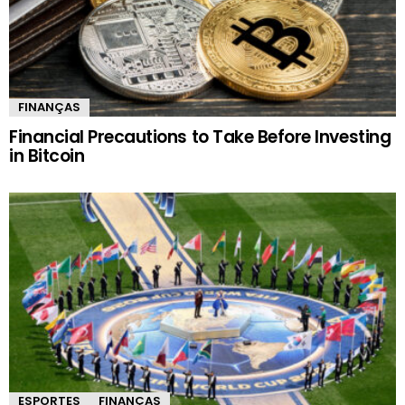
FINANÇAS
Financial Precautions to Take Before Investing
in Bitcoin
ESPORTES
FINANÇAS