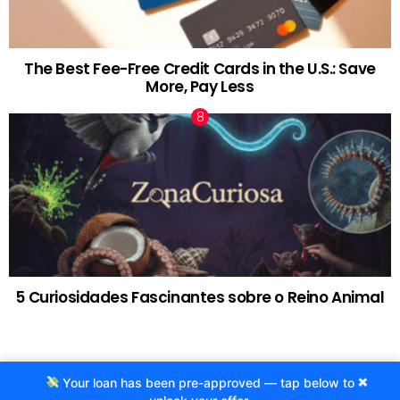
The Best Fee-Free Credit Cards in the U.S.: Save
More, Pay Less
5 Curiosidades Fascinantes sobre o Reino Animal
×
Your loan has been pre-approved — tap below to
© 2020 Criado por Agência ProjetoCafe.com.br