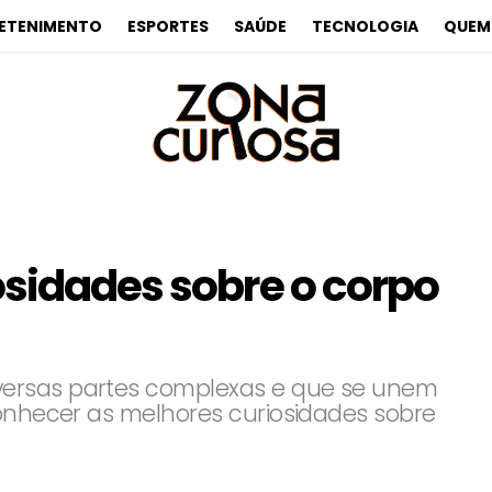
ETENIMENTO
ESPORTES
SAÚDE
TECNOLOGIA
QUEM
osidades sobre o corpo
versas partes complexas e que se unem
conhecer as melhores curiosidades sobre