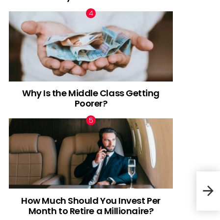
Why Is the Middle Class Getting
Poorer?
Qual
How Much Should You Invest Per
Month to Retire a Millionaire?