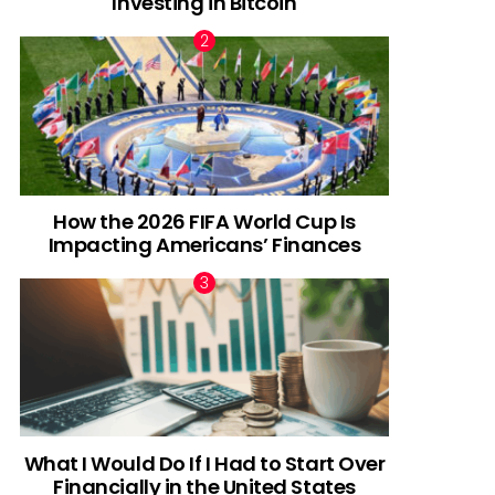
Investing in Bitcoin
How the 2026 FIFA World Cup Is
Impacting Americans’ Finances
What I Would Do If I Had to Start Over
Financially in the United States