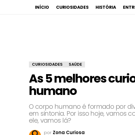
INÍCIO
CURIOSIDADES
HISTÓRIA
ENTR
CURIOSIDADES
SAÚDE
As 5 melhores curi
humano
O corpo humano é formado por di
em sintonia. Por isso hoje, vamos 
ele, vamos lá?
por
Zona Curiosa