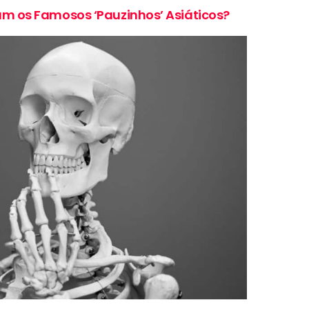
am os Famosos ‘Pauzinhos’ Asiáticos?