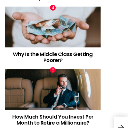
Why Is the Middle Class Getting
Poorer?
How Much Should You Invest Per
Month to Retire a Millionaire?
5 t