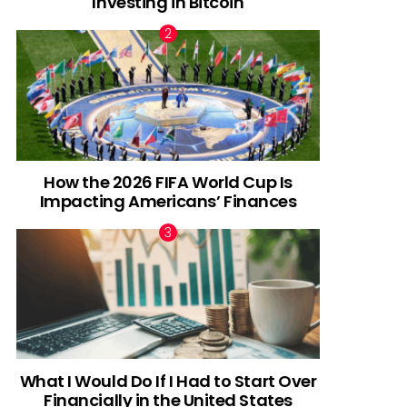
Investing in Bitcoin
How the 2026 FIFA World Cup Is
Impacting Americans’ Finances
What I Would Do If I Had to Start Over
Financially in the United States