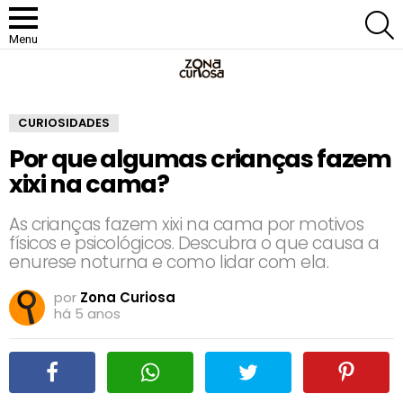
P
Menu
CURIOSIDADES
Por que algumas crianças fazem
xixi na cama?
As crianças fazem xixi na cama por motivos
físicos e psicológicos. Descubra o que causa a
enurese noturna e como lidar com ela.
por
Zona Curiosa
há 5 anos