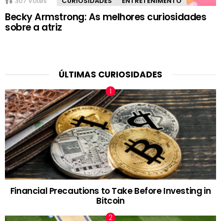
307
Votes
CURIOSIDADES
ENTRETENIMENTO
Becky Armstrong: As melhores curiosidades
sobre a atriz
ÚLTIMAS CURIOSIDADES
Financial Precautions to Take Before Investing in
Bitcoin