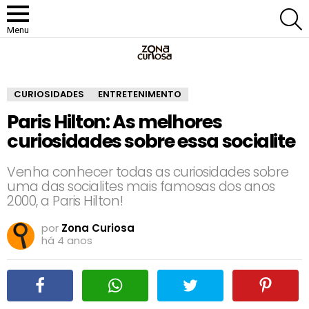
P
Menu
CURIOSIDADES
ENTRETENIMENTO
Paris Hilton: As melhores
curiosidades sobre essa socialite
Venha conhecer todas as curiosidades sobre
uma das socialites mais famosas dos anos
2000, a Paris Hilton!
por
Zona Curiosa
há 4 anos