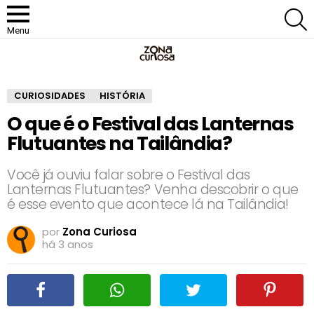
P
Menu
CURIOSIDADES
HISTÓRIA
O que é o Festival das Lanternas
Flutuantes na Tailândia?
Você já ouviu falar sobre o Festival das
Lanternas Flutuantes? Venha descobrir o que
é esse evento que acontece lá na Tailândia!
por
Zona Curiosa
há 3 anos