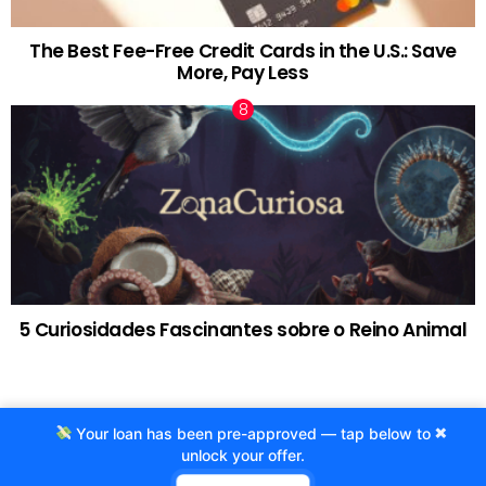
The Best Fee-Free Credit Cards in the U.S.: Save
More, Pay Less
5 Curiosidades Fascinantes sobre o Reino Animal
×
Your loan has been pre-approved — tap below to
© 2020 Criado por Agência ProjetoCafe.com.br
unlock your offer.
Fale com a gente!
Termos de Uso
Politicas de privacidade