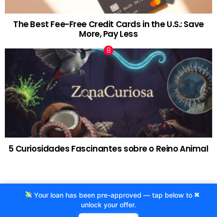
The Best Fee-Free Credit Cards in the U.S.: Save
More, Pay Less
5 Curiosidades Fascinantes sobre o Reino Animal
×
Your loan has been pre-approved — tap below to
© 2020 Criado por Agência ProjetoCafe.com.br
unlock your offer.
Fale com a gente!
Termos de Uso
Politicas de privacidade