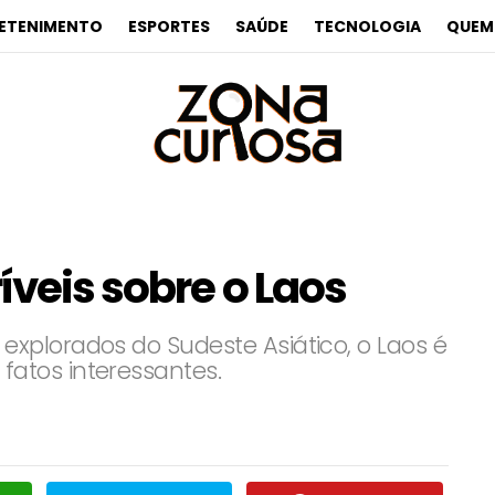
ETENIMENTO
ESPORTES
SAÚDE
TECNOLOGIA
QUEM
íveis sobre o Laos
xplorados do Sudeste Asiático, o Laos é
atos interessantes.