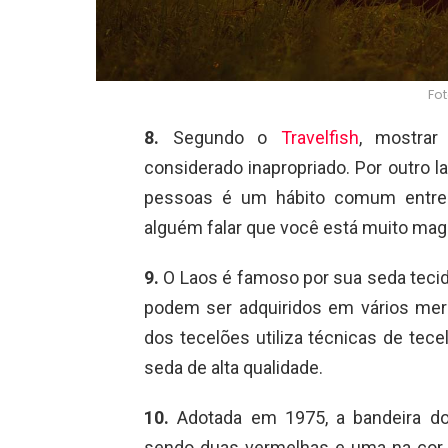
Fot
8.
Segundo o
Travelfish
, mostrar
considerado inapropriado. Por outro l
pessoas é um hábito comum entre o
alguém falar que você está muito mag
9.
O Laos é famoso por sua seda teci
podem ser adquiridos em vários merc
dos tecelões utiliza técnicas de te
seda de alta qualidade.
10.
Adotada em 1975, a bandeira do 
sendo duas vermelhas e uma na cor a