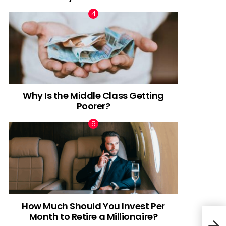
Why Is the Middle Class Getting
Poorer?
How Much Should You Invest Per
Month to Retire a Millionaire?
Por 