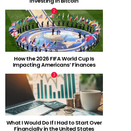
Investing in Bitcoin
How the 2026 FIFA World Cup Is
Impacting Americans’ Finances
What I Would Do If I Had to Start Over
Financially in the United States